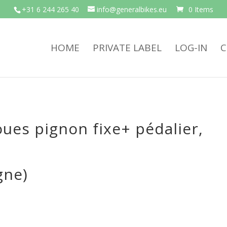
+31 6 244 265 40
info@generalbikes.eu
0 Items
HOME
PRIVATE LABEL
LOG-IN
C
oues pignon fixe+ pédalier,
gne)